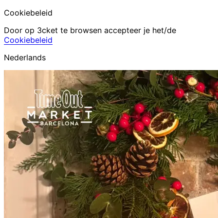
Cookiebeleid
Door op 3cket te browsen accepteer je het/de
Cookiebeleid
Nederlands