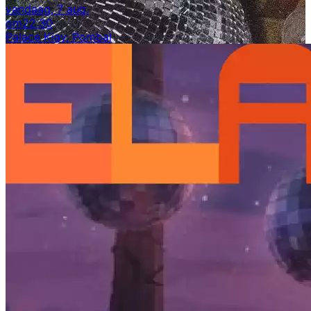
vandaag, 7 aug.
om
22:30
Palace Kiay, Pombal