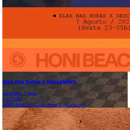
elas nas horas x descalabro
vandaag, 7 aug.
om
23:00
HONI BEACH CLUB, Póvoa de Varzim