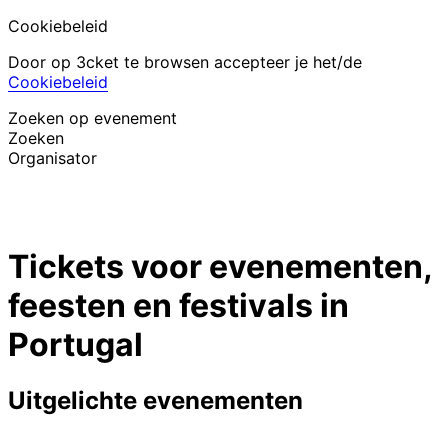
Cookiebeleid
Door op 3cket te browsen accepteer je het/de
Cookiebeleid
Zoeken op evenement
Zoeken
Organisator
Evenementen ontdekken
Nederlands
Tickets voor evenementen,
Hulp voor deelnemer
Ik ben mijn ticket kwijt
feesten en festivals in
Login
Evenement promoten
Portugal
Uitgelichte evenementen