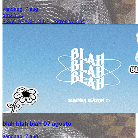
vandaag, 7 aug.
om
23:00
PISÃO BEACH CLUB, Torres Vedras
blah blah blah 07 agosto
vandaag, 7 aug.