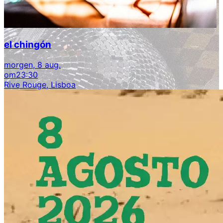
el chingón
morgen, 8 aug.
om
23:30
Rive Rouge, Lisboa