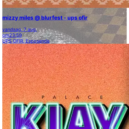
mizzy miles @ blurfest - ups ofir
vandaag, 7 aug.
om
23:59
UPS OFIR, Esposende