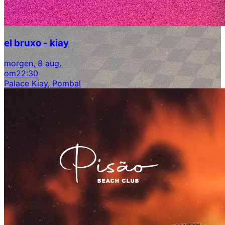
el bruxo - kiay
morgen, 8 aug.
om
22:30
Palace Kiay, Pombal