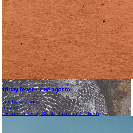
friday fever - 7 de agosto
vandaag, 7 aug.
om
23:00
Discoteca Swing Crash, Póvoa de Lanhoso