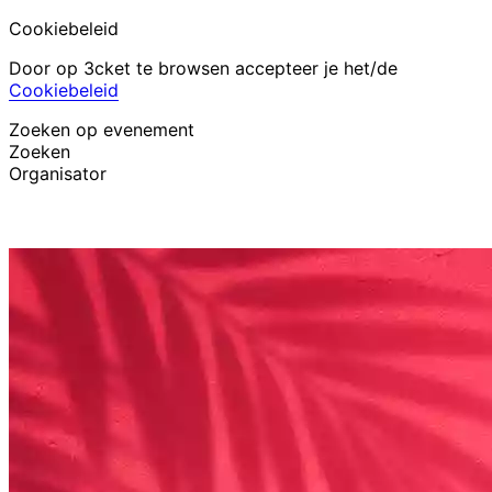
Cookiebeleid
Door op 3cket te browsen accepteer je het/de
Cookiebeleid
Zoeken op evenement
Zoeken
Organisator
Evenementen ontdekken
Nederlands
Hulp voor deelnemer
Ik ben mijn ticket kwijt
Login
Evenement promoten