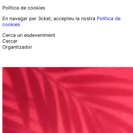
Política de cookies
En navegar per 3cket, accepteu la nostra
Política de
cookies
Cerca un esdeveniment
Cercar
Organitzador
Descobrir esdeveniments
Català
Suport al participant
He perdut la meva entrada
Login
Promoure esdeveniment