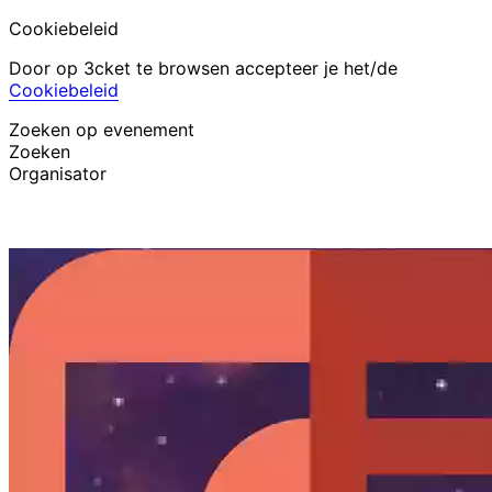
Cookiebeleid
Door op 3cket te browsen accepteer je het/de
Cookiebeleid
Zoeken op evenement
Zoeken
Organisator
Evenementen ontdekken
Nederlands
Hulp voor deelnemer
Ik ben mijn ticket kwijt
Login
Evenement promoten