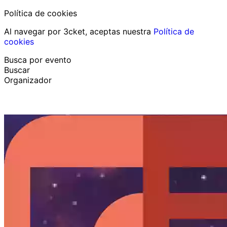
Política de cookies
Al navegar por 3cket, aceptas nuestra
Política de
cookies
Busca por evento
Buscar
Organizador
Descubrir eventos
Español
Ayuda al participante
He perdido mi entrada
Login
Promover evento