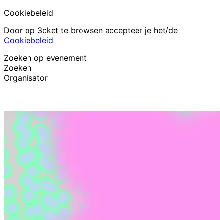
Cookiebeleid
Door op 3cket te browsen accepteer je het/de
Cookiebeleid
Zoeken op evenement
Zoeken
Organisator
Evenementen ontdekken
Nederlands
Hulp voor deelnemer
Ik ben mijn ticket kwijt
Login
Evenement promoten