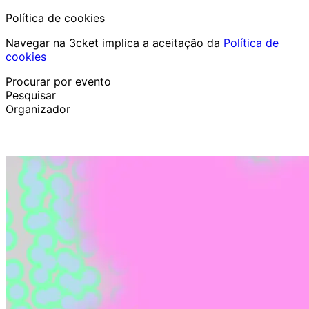
Política de cookies
Navegar na 3cket implica a aceitação da
Política de
cookies
Procurar por evento
Pesquisar
Organizador
Descobrir eventos
Português
Ajuda ao participante
Perdi o meu bilhete
Login
Promover evento