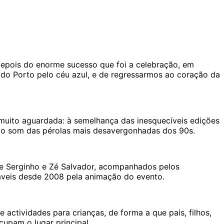
epois do enorme sucesso que foi a celebração, em
do Porto pelo céu azul, e de regressarmos ao coração da
uito aguardada: à semelhança das inesquecíveis edições
, ao som das pérolas mais desavergonhadas dos 90s.
e Serginho e Zé Salvador, acompanhados pelos
áveis desde 2008 pela animação do evento.
ctividades para crianças, de forma a que pais, filhos,
cupam o lugar principal.