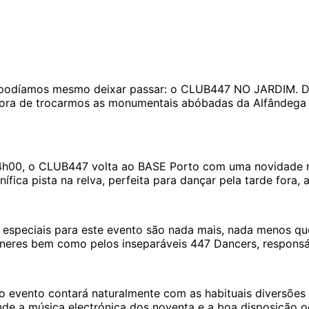
ão podíamos mesmo deixar passar: o CLUB447 NO JARDIM. D
hora de trocarmos as monumentais abóbadas da Alfândega 
14h00, o CLUB447 volta ao BASE Porto com uma novidade m
fica pista na relva, perfeita para dançar pela tarde fora
especiais para este evento são nada mais, nada menos qu
Meneres bem como pelos inseparáveis 447 Dancers, respons
vento contará naturalmente com as habituais diversões e a
nde a música electrónica dos noventa e a boa disposição o