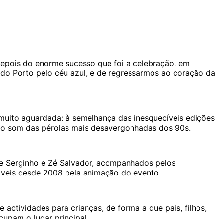
epois do enorme sucesso que foi a celebração, em
do Porto pelo céu azul, e de regressarmos ao coração da
uito aguardada: à semelhança das inesquecíveis edições
, ao som das pérolas mais desavergonhadas dos 90s.
e Serginho e Zé Salvador, acompanhados pelos
áveis desde 2008 pela animação do evento.
ctividades para crianças, de forma a que pais, filhos,
cupam o lugar principal.