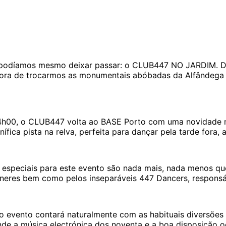
ão podíamos mesmo deixar passar: o CLUB447 NO JARDIM. D
hora de trocarmos as monumentais abóbadas da Alfândega 
14h00, o CLUB447 volta ao BASE Porto com uma novidade m
fica pista na relva, perfeita para dançar pela tarde fora
especiais para este evento são nada mais, nada menos qu
Meneres bem como pelos inseparáveis 447 Dancers, respons
vento contará naturalmente com as habituais diversões e a
nde a música electrónica dos noventa e a boa disposição o