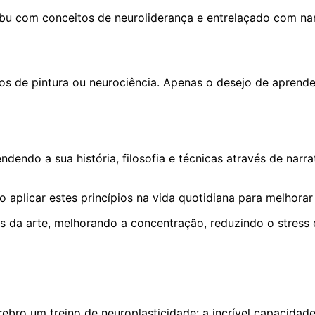
 com conceitos de neuroliderança e entrelaçado com narrat
s de pintura ou neurociência. Apenas o desejo de aprender, 
ndo a sua história, filosofia e técnicas através de narrati
licar estes princípios na vida quotidiana para melhorar a 
vés da arte, melhorando a concentração, reduzindo o stre
ebro um treino de neuroplasticidade: a incrível capacidade