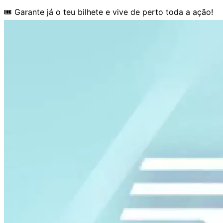
🎟️ Garante já o teu bilhete e vive de perto toda a ação!