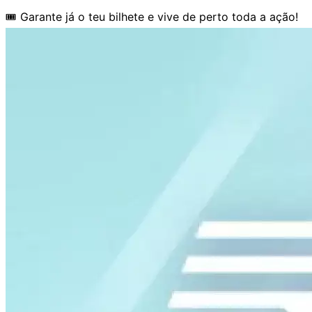
🎟️ Garante já o teu bilhete e vive de perto toda a ação!