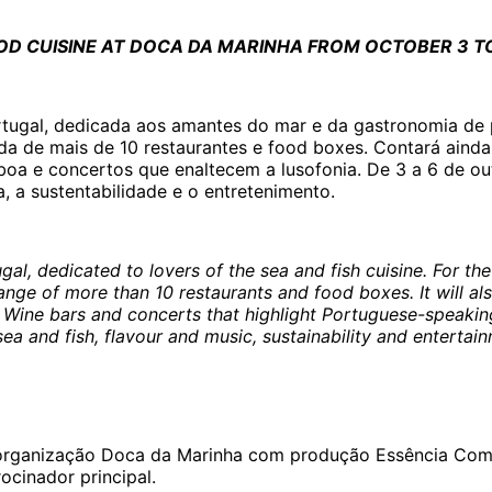
OOD CUISINE AT DOCA DA MARINHA FROM OCTOBER 3 T
rtugal, dedicada aos amantes do mar e da gastronomia de p
ada de mais de 10 restaurantes e food boxes. Contará ainda
isboa e concertos que enaltecem a lusofonia. De 3 a 6 de o
, a sustentabilidade e o entretenimento.
al, dedicated to lovers of the sea and fish cuisine. For the 
ange of more than 10 restaurants and food boxes. It will a
n Wine bars and concerts that highlight Portuguese-speaking
ea and fish, flavour and music, sustainability and entertai
a organização Doca da Marinha com produção Essência Com
ocinador principal.