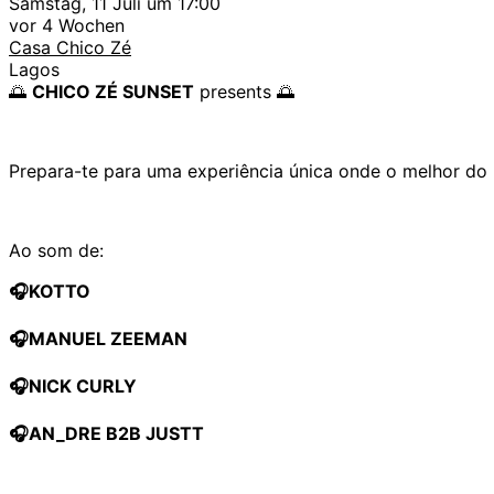
Samstag, 11 Juli um 17:00
vor 4 Wochen
Casa Chico Zé
Lagos
🌅
CHICO ZÉ SUNSET
presents 🌅
Prepara-te para uma experiência única onde o melhor do 
Ao som de:
🎧KOTTO
🎧MANUEL ZEEMAN
🎧NICK CURLY
🎧AN_DRE B2B JUSTT