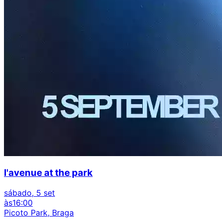
l'avenue at the park
sábado, 5 set
às
16:00
Picoto Park, Braga