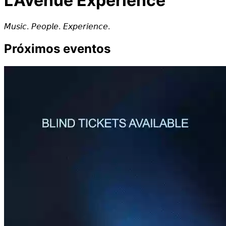
L'Avenue Experience
𝘔𝘶𝘴𝘪𝘤. 𝘗𝘦𝘰𝘱𝘭𝘦. 𝘌𝘹𝘱𝘦𝘳𝘪𝘦𝘯𝘤𝘦.
Próximos eventos