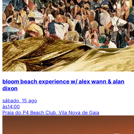
bloom beach experience w/ alex wann & alan
dixon
sábado, 15 ago
às
14:00
Praia do P4 Beach Club, Vila Nova de Gaia