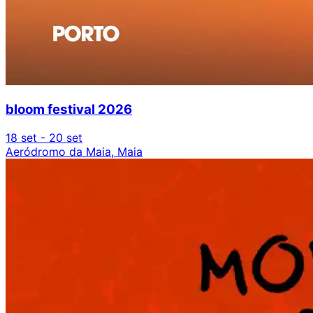
bloom festival 2026
18 set - 20 set
Aeródromo da Maia, Maia