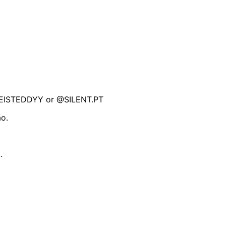
REISTEDDYY or @SILENT.PT
ão.
.