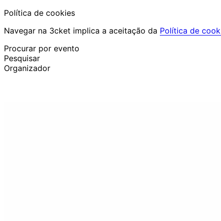
Política de cookies
Navegar na 3cket implica a aceitação da
Política de cook
Procurar por evento
Pesquisar
Organizador
Descobrir eventos
Português
Ajuda ao participante
Perdi o meu bilhete
Login
Promover evento