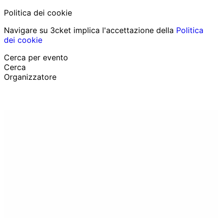
Politica dei cookie
Navigare su 3cket implica l'accettazione della
Politica
dei cookie
Cerca per evento
Cerca
Organizzatore
Scopri eventi
Italiano
Aiuto per il partecipante
Ho perso il mio biglietto
Login
Promuovi evento