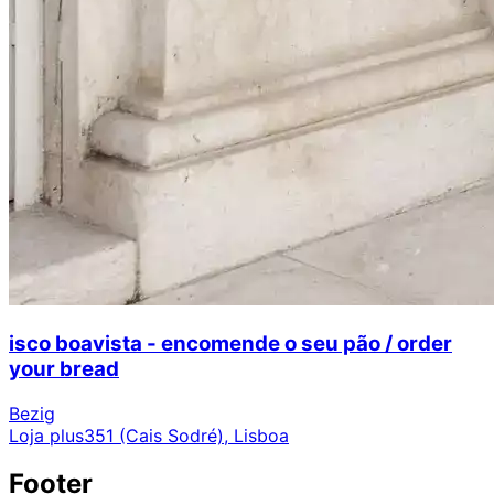
isco boavista - encomende o seu pão / order
your bread
Bezig
Loja plus351 (Cais Sodré), Lisboa
Footer