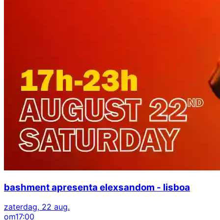
bashment apresenta elexsandom - lisboa
zaterdag, 22 aug.
om
17:00