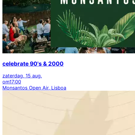
celebrate 90's & 2000
zaterdag, 15 aug.
om
17:00
Monsantos Open Air, Lisboa