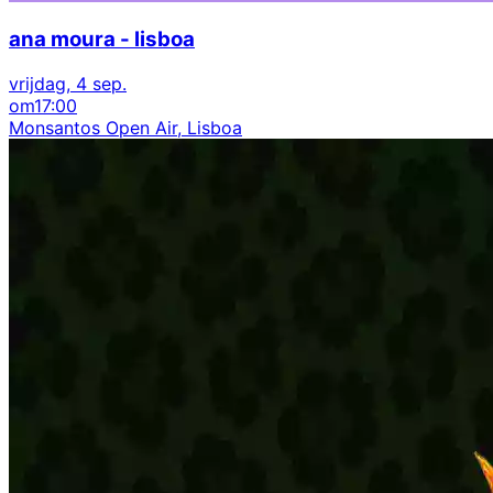
ana moura - lisboa
vrijdag, 4 sep.
om
17:00
Monsantos Open Air, Lisboa