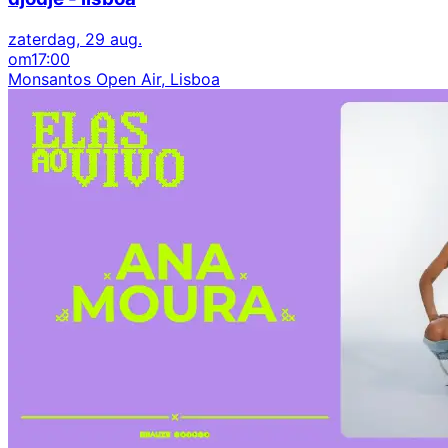
zaterdag, 29 aug.
om
17:00
Monsantos Open Air, Lisboa