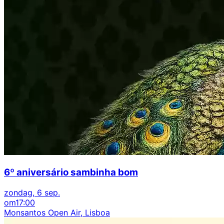
6º aniversário sambinha bom
zondag, 6 sep.
om
17:00
Monsantos Open Air, Lisboa