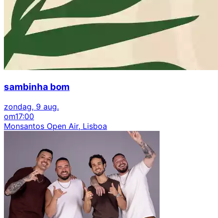
sambinha bom
zondag, 9 aug.
om
17:00
Monsantos Open Air, Lisboa