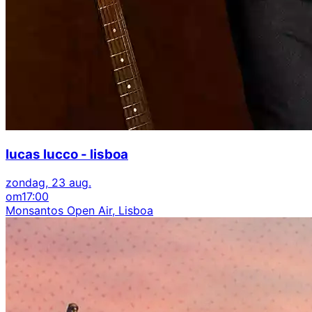
lucas lucco - lisboa
zondag, 23 aug.
om
17:00
Monsantos Open Air, Lisboa