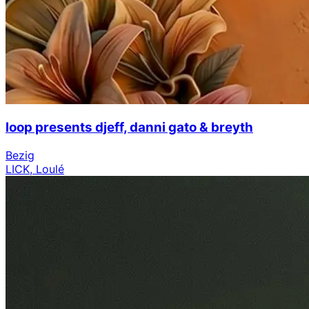
loop presents djeff, danni gato & breyth
Bezig
LICK, Loulé