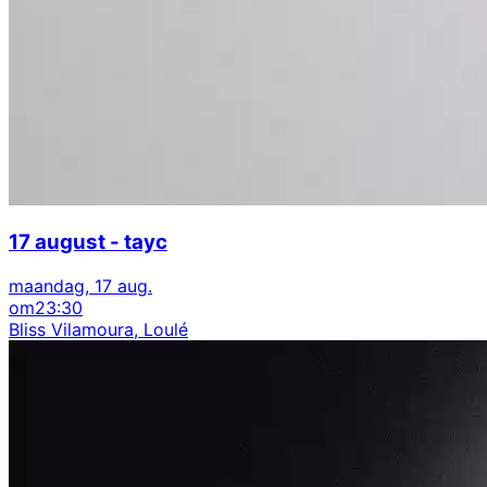
17 august - tayc
maandag, 17 aug.
om
23:30
Bliss Vilamoura, Loulé