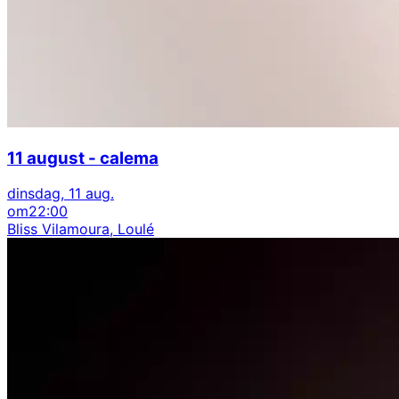
11 august - calema
dinsdag, 11 aug.
om
22:00
Bliss Vilamoura, Loulé