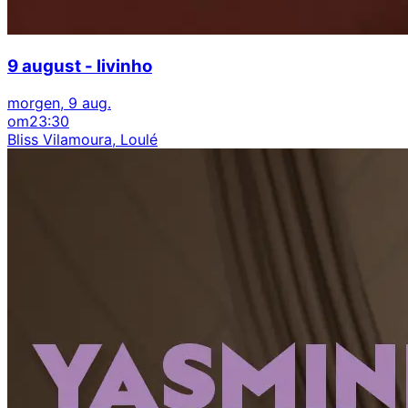
9 august - livinho
morgen, 9 aug.
om
23:30
Bliss Vilamoura, Loulé