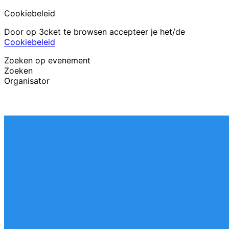
Cookiebeleid
Door op 3cket te browsen accepteer je het/de
Cookiebeleid
Zoeken op evenement
Zoeken
Organisator
Evenementen ontdekken
Nederlands
Hulp voor deelnemer
Ik ben mijn ticket kwijt
Login
Evenement promoten