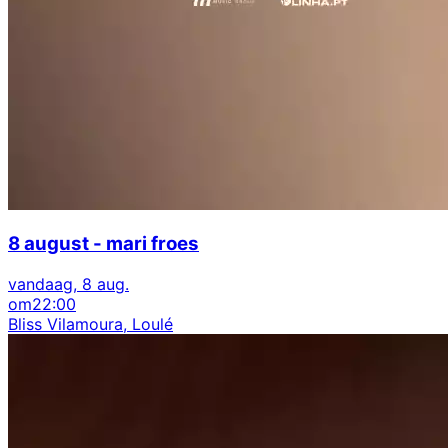
8 august - mari froes
vandaag, 8 aug.
om
22:00
Bliss Vilamoura, Loulé