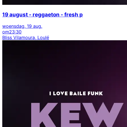
19 august - reggaeton - fresh p
woensdag, 19 aug.
om
23:30
Bliss Vilamoura, Loulé