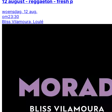
12 august - reggaeton - fresh p
woensdag, 12 aug.
om
23:30
Bliss Vilamoura, Loulé