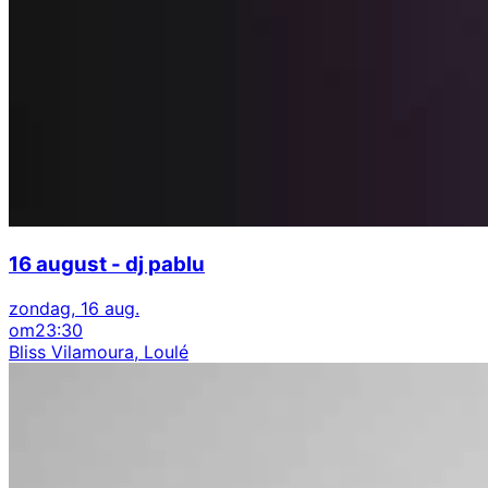
16 august - dj pablu
zondag, 16 aug.
om
23:30
Bliss Vilamoura, Loulé