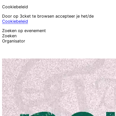
Cookiebeleid
Door op 3cket te browsen accepteer je het/de
Cookiebeleid
Zoeken op evenement
Zoeken
Organisator
Evenementen ontdekken
Nederlands
Hulp voor deelnemer
Ik ben mijn ticket kwijt
Login
Evenement promoten