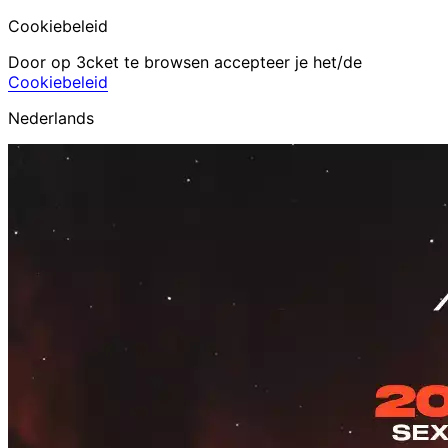
Cookiebeleid
Door op 3cket te browsen accepteer je het/de
Cookiebeleid
Nederlands