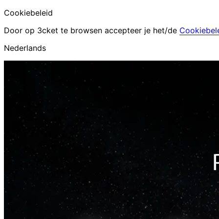
Cookiebeleid
Door op 3cket te browsen accepteer je het/de
Cookiebel
Nederlands