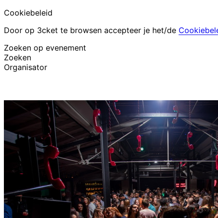
Cookiebeleid
Door op 3cket te browsen accepteer je het/de
Cookiebel
Zoeken op evenement
Zoeken
Organisator
Evenementen ontdekken
Nederlands
Hulp voor deelnemer
Ik ben mijn ticket kwijt
Login
Evenement promoten