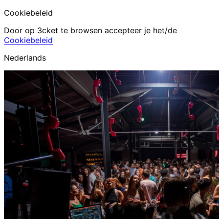
Cookiebeleid
Door op 3cket te browsen accepteer je het/de
Cookiebeleid
Nederlands