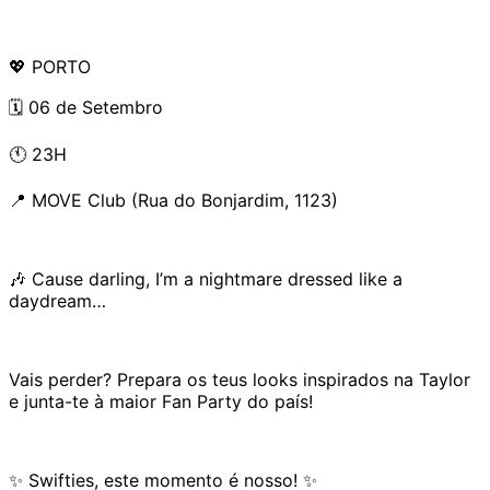
💖 PORTO
🗓️ 06 de Setembro
🕚 23H
📍 MOVE Club (Rua do Bonjardim, 1123)
🎶 Cause darling, I’m a nightmare dressed like a
daydream…
Vais perder? Prepara os teus looks inspirados na Taylor
e junta-te à maior Fan Party do país!
✨ Swifties, este momento é nosso! ✨