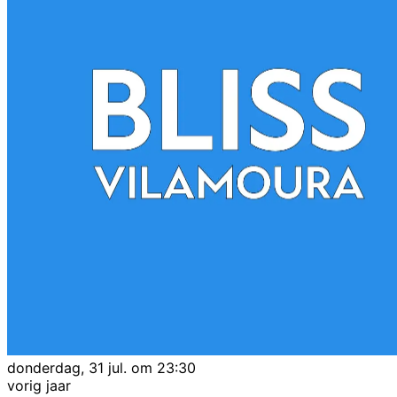
donderdag, 31 jul. om 23:30
vorig jaar