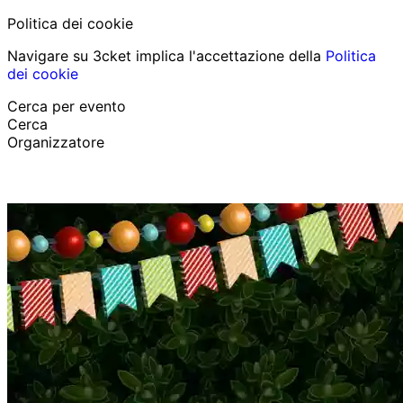
Politica dei cookie
Navigare su 3cket implica l'accettazione della
Politica
dei cookie
Cerca per evento
Cerca
Organizzatore
Scopri eventi
Italiano
Aiuto per il partecipante
Ho perso il mio biglietto
Login
Promuovi evento