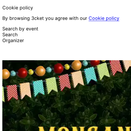
Cookie policy
By browsing 3cket you agree with our
Cookie policy
Search by event
Search
Organizer
Discover events
English
Attendee support
I lost my ticket
Login
Promote event