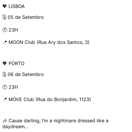
💖 LISBOA
🗓️ 05 de Setembro
🕚 23H
📍 MOON Club (Rua Ary dos Santos, 3)
💖 PORTO
🗓️ 06 de Setembro
🕚 23H
📍 MOVE Club (Rua do Bonjardim, 1123)
🎶 Cause darling, I’m a nightmare dressed like a
daydream…