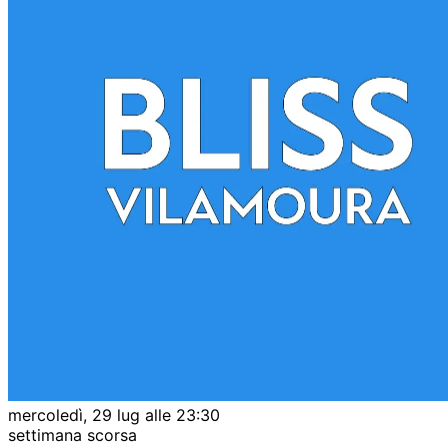
mercoledì, 29 lug alle 23:30
settimana scorsa