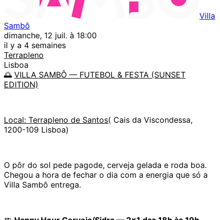
Villa
Sambô
dimanche, 12 juil. à 18:00
il y a 4 semaines
Terrapleno
Lisboa
🌅
VILLA SAMBÔ — FUTEBOL & FESTA (SUNSET
EDITION)
Local: Terrapleno de Santos(
Cais da Viscondessa,
1200-109 Lisboa)
O pôr do sol pede pagode, cerveja gelada e roda boa.
Chegou a hora de fechar o dia com a energia que só a
Villa Sambô entrega.
🍺
Happy Hour Cerveja/Sidra — 2x1 das 18h às 19h