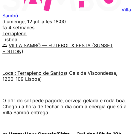
Villa
Sambô
diumenge, 12 jul. a les 18:00
fa 4 setmanes
Terrapleno
Lisboa
🌅
VILLA SAMBÔ — FUTEBOL & FESTA (SUNSET
EDITION)
Local: Terrapleno de Santos(
Cais da Viscondessa,
1200-109 Lisboa)
O pôr do sol pede pagode, cerveja gelada e roda boa.
Chegou a hora de fechar o dia com a energia que só a
Villa Sambô entrega.
🍺
Happy Hour Cerveja/Sidra — 2x1 das 18h às 19h