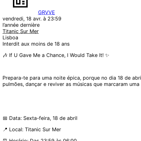
GRVVE
vendredi, 18 avr. à 23:59
l’année dernière
Titanic Sur Mer
Lisboa
Interdit aux moins de 18 ans
🎶 If U Gave Me a Chance, I Would Take It! ✨
Prepara-te para uma noite épica, porque no dia 18 de abr
pulmões, dançar e reviver as músicas que marcaram uma
📅 Data: Sexta-feira, 18 de abril
📍 Local: Titanic Sur Mer
⏰ Horário: Das 23:59 às 06:00