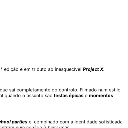
0ª edição e em tributo ao inesquecível
Project X
.
 que sai completamente do controlo. Filmado num estilo
ial quando o assunto são
festas épicas
e
momentos
chool parties
e, combinado com a identidade sofisticada
ontram num cenário à beira-mar.