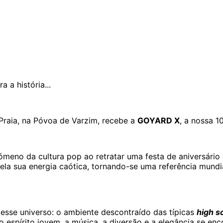
 a história...
 Praia, na Póvoa de Varzim, recebe a
GOYARD X
, a nossa 1
meno da cultura pop ao retratar uma festa de aniversário
pela sua energia caótica, tornando-se uma referência mund
desse universo: o ambiente descontraído das típicas
high s
espírito jovem, a música, a diversão e a elegância se enc