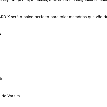
RD X será o palco perfeito para criar memórias que vão d
o
.
te
a de Varzim