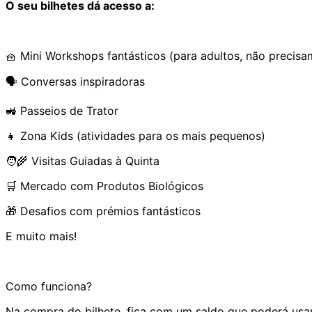
O seu bilhetes dá acesso a:
🧺 Mini Workshops fantásticos (para adultos, não precisa
🗣️ Conversas inspiradoras
🚜 Passeios de Trator
👧 Zona Kids (atividades para os mais pequenos)
🧑‍🌾 Visitas Guiadas à Quinta
🛒 Mercado com Produtos Biológicos
🎁 Desafios com prémios fantásticos
E muito mais!
Como funciona?
Na compra do bilhete, fica com um saldo que poderá usar