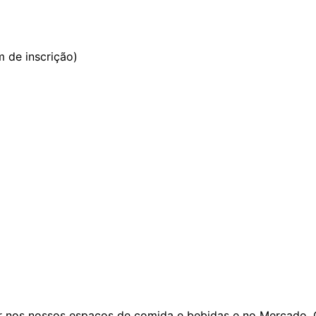
m de inscrição)
 nos nossos espaços de comida e bebidas e no Mercado. O 