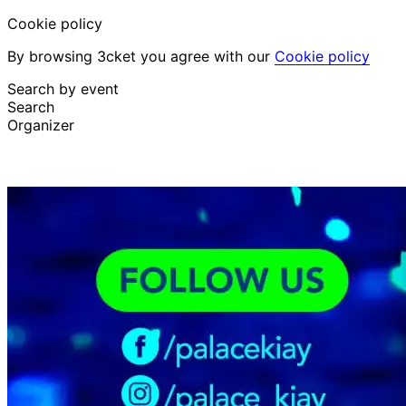
Cookie policy
By browsing 3cket you agree with our
Cookie policy
Search by event
Search
Organizer
Discover events
English
Attendee support
I lost my ticket
Login
Promote event