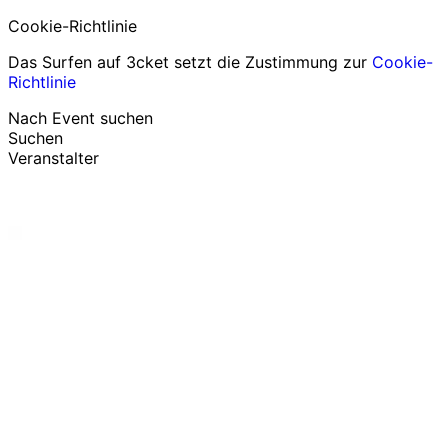
Cookie-Richtlinie
Das Surfen auf 3cket setzt die Zustimmung zur
Cookie-
Richtlinie
Nach Event suchen
Suchen
Veranstalter
Events entdecken
Deutsch
Hilfe für Teilnehmer
Ich habe mein Ticket verloren
Login
Event bewerben