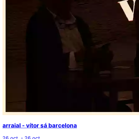
arraial - vítor sá barcelona
26 oct. - 26 oct.