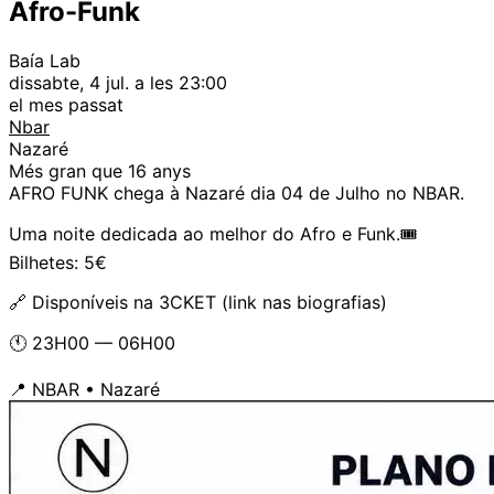
Afro-Funk
Baía Lab
dissabte, 4 jul. a les 23:00
el mes passat
Nbar
Nazaré
Més gran que 16 anys
AFRO FUNK chega à Nazaré dia 04 de Julho no NBAR.
Uma noite dedicada ao melhor do Afro e Funk.🎟
Bilhetes: 5€
🔗 Disponíveis na 3CKET (link nas biografias)
🕚 23H00 — 06H00
📍 NBAR • Nazaré