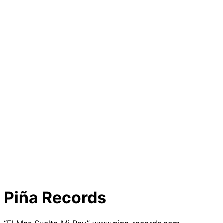
Piña Records
“El Mas Suelto Mi Rey” www.pina-records.com