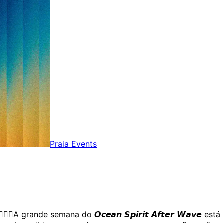
Praia Events
𝗮𝗹𝗵𝗮𝗿! 🏄‍♂️🎶A grande semana do 𝙊𝙘𝙚𝙖𝙣 𝙎𝙥𝙞𝙧𝙞𝙩 𝘼𝙛𝙩𝙚𝙧 𝙒𝙖𝙫