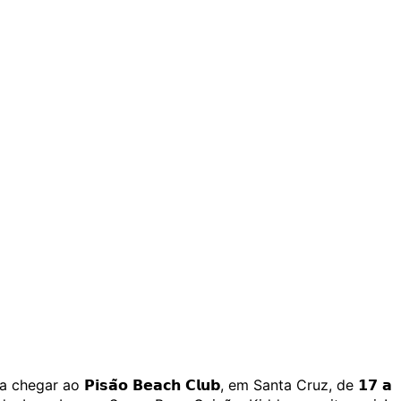
𝙚 está a chegar ao 𝗣𝗶𝘀𝗮̃𝗼 𝗕𝗲𝗮𝗰𝗵 𝗖𝗹𝘂𝗯, em Santa Cruz, de 𝟭𝟳 𝗮