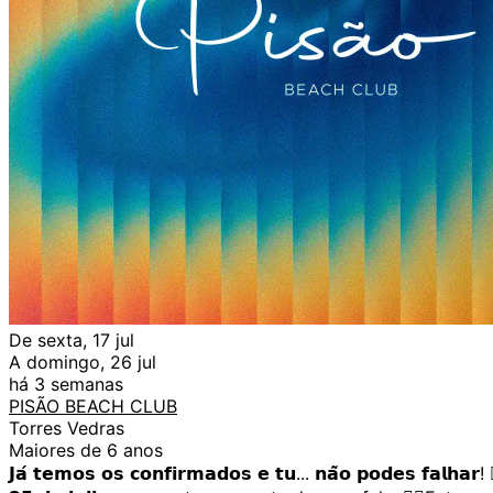
De sexta, 17 jul
A domingo, 26 jul
há 3 semanas
PISÃO BEACH CLUB
Torres Vedras
Maiores de 6 anos
𝗝𝗮́ 𝘁𝗲𝗺𝗼𝘀 𝗼𝘀 𝗰𝗼𝗻𝗳𝗶𝗿𝗺𝗮𝗱𝗼𝘀 𝗲 𝘁𝘂... 𝗻𝗮̃𝗼 𝗽𝗼𝗱𝗲𝘀 𝗳