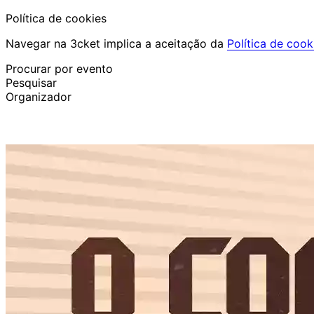
Política de cookies
Navegar na 3cket implica a aceitação da
Política de cook
Procurar por evento
Pesquisar
Organizador
Descobrir eventos
Português
Ajuda ao participante
Perdi o meu bilhete
Login
Promover evento