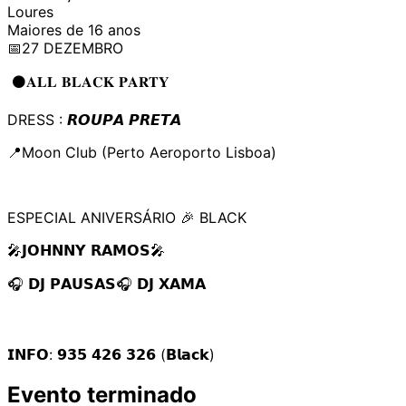
Loures
Maiores de 16 anos
📅27 DEZEMBRO
⚫️𝐀𝐋𝐋 𝐁𝐋𝐀𝐂𝐊 𝐏𝐀𝐑𝐓𝐘
DRESS : 𝙍𝙊𝙐𝙋𝘼 𝙋𝙍𝙀𝙏𝘼
📍Moon Club (Perto Aeroporto Lisboa)
ESPECIAL ANIVERSÁRIO 🎉 BLACK
🎤𝗝𝗢𝗛𝗡𝗡𝗬 𝗥𝗔𝗠𝗢𝗦🎤
🎧 𝗗𝗝 𝗣𝗔𝗨𝗦𝗔𝗦🎧 𝗗𝗝 𝗫𝗔𝗠𝗔
𝗜𝗡𝗙𝗢: 𝟵𝟯𝟱 𝟰𝟮𝟲 𝟯𝟮𝟲 (𝗕𝗹𝗮𝗰𝗸)
Evento terminado