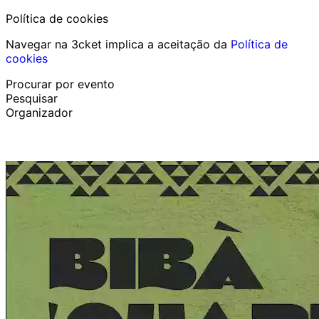
Política de cookies
Navegar na 3cket implica a aceitação da
Política de
cookies
Procurar por evento
Pesquisar
Organizador
Descobrir eventos
Português
Ajuda ao participante
Perdi o meu bilhete
Login
Promover evento