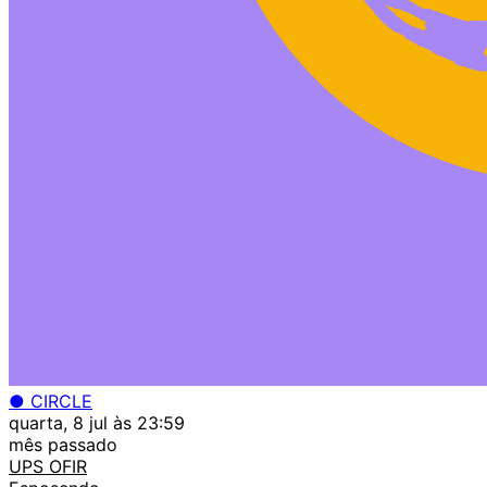
● CIRCLE
quarta, 8 jul às 23:59
mês passado
UPS OFIR