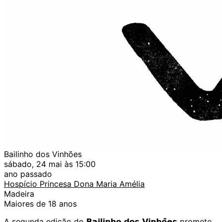
Bailinho dos Vinhões
sábado, 24 mai às 15:00
ano passado
Hospício Princesa Dona Maria Amélia
Madeira
Maiores de 18 anos
A segunda edição do 𝗕𝗮𝗶𝗹𝗶𝗻𝗵𝗼 𝗱𝗼𝘀 𝗩𝗶𝗻𝗵𝗼̃𝗲𝘀 promete