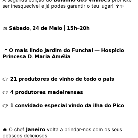
ser inesquecível e já podes garantir o teu lugar! 🍷✨
📅 𝗦𝗮́𝗯𝗮𝗱𝗼, 𝟮𝟰 𝗱𝗲 𝗠𝗮𝗶𝗼 | 𝟭𝟱𝗵–𝟮𝟬𝗵
📍 𝗢 𝗺𝗮𝗶𝘀 𝗹𝗶𝗻𝗱𝗼 𝗷𝗮𝗿𝗱𝗶𝗺 𝗱𝗼 𝗙𝘂𝗻𝗰𝗵𝗮𝗹 — 𝗛𝗼𝘀𝗽𝗶́𝗰𝗶𝗼
𝗣𝗿𝗶𝗻𝗰𝗲𝘀𝗮 𝗗. 𝗠𝗮𝗿𝗶𝗮 𝗔𝗺𝗲́𝗹𝗶𝗮
👉 𝟮𝟭 𝗽𝗿𝗼𝗱𝘂𝘁𝗼𝗿𝗲𝘀 𝗱𝗲 𝘃𝗶𝗻𝗵𝗼 𝗱𝗲 𝘁𝗼𝗱𝗼 𝗼 𝗽𝗮𝗶́𝘀
👉 𝟰 𝗽𝗿𝗼𝗱𝘂𝘁𝗼𝗿𝗲𝘀 𝗺𝗮𝗱𝗲𝗶𝗿𝗲𝗻𝘀𝗲𝘀
👉 𝟭 𝗰𝗼𝗻𝘃𝗶𝗱𝗮𝗱𝗼 𝗲𝘀𝗽𝗲𝗰𝗶𝗮𝗹 𝘃𝗶𝗻𝗱𝗼 𝗱𝗮 𝗶𝗹𝗵𝗮 𝗱𝗼 𝗣𝗶𝗰𝗼
🔥 O chef 𝗝𝗮𝗻𝗲𝗶𝗿𝗼 volta a brindar-nos com os seus
petiscos deliciosos