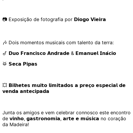
📷 Exposição de fotografia por 𝗗𝗶𝗼𝗴𝗼 𝗩𝗶𝗲𝗶𝗿𝗮
🎶 Dois momentos musicais com talento da terra:
🎷 𝗗𝘂𝗼 𝗙𝗿𝗮𝗻𝗰𝗶𝘀𝗰𝗼 𝗔𝗻𝗱𝗿𝗮𝗱𝗲 & 𝗘𝗺𝗮𝗻𝘂𝗲𝗹 𝗜𝗻𝗮́𝗰𝗶𝗼
🥁 𝗦𝗲𝗰𝗮 𝗣𝗶𝗽𝗮𝘀
💥 𝗕𝗶𝗹𝗵𝗲𝘁𝗲𝘀 𝗺𝘂𝗶𝘁𝗼 𝗹𝗶𝗺𝗶𝘁𝗮𝗱𝗼𝘀 𝗮 𝗽𝗿𝗲𝗰̧𝗼 𝗲𝘀𝗽𝗲𝗰𝗶𝗮𝗹 𝗱𝗲
𝘃𝗲𝗻𝗱𝗮 𝗮𝗻𝘁𝗲𝗰𝗶𝗽𝗮𝗱𝗮
Junta os amigos e vem celebrar connosco este encontro
de 𝘃𝗶𝗻𝗵𝗼, 𝗴𝗮𝘀𝘁𝗿𝗼𝗻𝗼𝗺𝗶𝗮, 𝗮𝗿𝘁𝗲 𝗲 𝗺𝘂́𝘀𝗶𝗰𝗮 no coração
da Madeira!