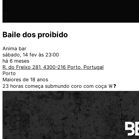
Baile dos proibido
Anima bar
sábado, 14 fev às 23:00
há 6 meses
R. do Freixo 281, 4300-216 Porto, Portugal
Porto
Maiores de 18 anos
23 horas começa submundo coro com coça 🚨❓